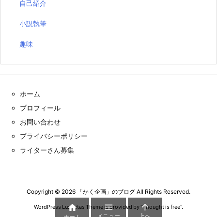
自己紹介
小説執筆
趣味
ホーム
プロフィール
お問い合わせ
プライバシーポリシー
ライターさん募集
Copyright ©
2026
「かく企画」のブログ
All Rights Reserved.



WordPress Luxeritas Theme is provided by "
Thought is free
".
メニュー
上へ
ホーム