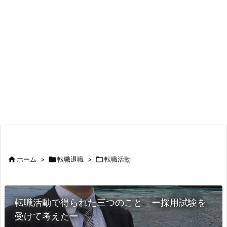

ホーム
>

転職退職
>

転職活動
転職活動で得られた三つのこと ー採用試験を
受けて考えたー