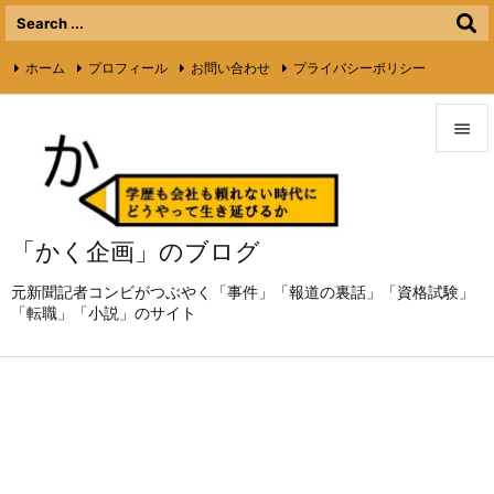
ホーム
プロフィール
お問い合わせ
プライバシーポリシー

ライターさん募集
Twitter
Feedly
RSS


メニュ

「かく企画」のブログ
サイド

元新聞記者コンビがつぶやく「事件」「報道の裏話」「資格試験」
前へ
「転職」「小説」のサイト

次へ

検索