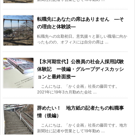
転職先にあなたの席はありません ―そ
の理由と体験談―
転職先への出勤初日。意気揚々と新しい職場に向か
ったものの、オフィスには自分の席は ...
【氷河期世代】公務員の社会人採用試験
体験記 ー後編・グループディスカッシ
ョンと最終面接ー
こんにちは、「かく企画」社長の藤田です。
2021年に19年3カ月勤めた会社 ...
辞めたい！ 地方紙の記者たちの転職事
情（後編）
こんにちは。「かく企画」社長の藤田です。地方
新聞社に記者や営業として19年勤め ...