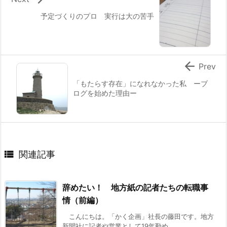
予定づくりのプロ 実行は大の苦手

Prev
「もたらす存在」になれなかった私 ーブ
ログを始めた理由ー

関連記事
辞めたい！ 地方紙の記者たちの転職事
情（前編）
こんにちは。「かく企画」社長の藤田です。地方
新聞社に記者や営業として19年勤め ...