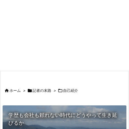

ホーム
>

記者の末路
>

自己紹介
学歴も会社も頼れない時代にどうやって生き延
びるか