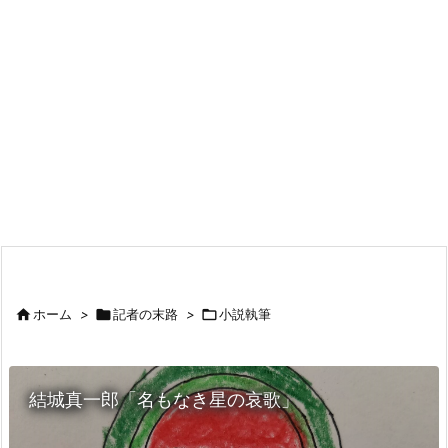

ホーム
>

記者の末路
>

小説執筆
結城真一郎「名もなき星の哀歌」