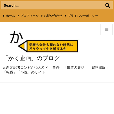
ホーム
プロフィール
お問い合わせ
プライバシーポリシー

ライターさん募集
Twitter
Feedly
RSS


メニュ

「かく企画」のブログ
サイド

元新聞記者コンビがつぶやく「事件」「報道の裏話」「資格試験」
前へ
「転職」「小説」のサイト

次へ

検索