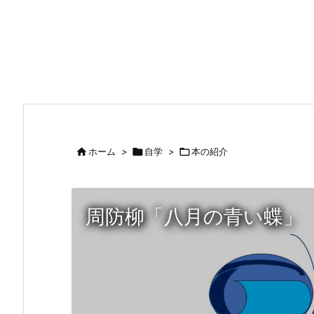

ホーム
>

自学
>

本の紹介
周防柳「八月の青い蝶」