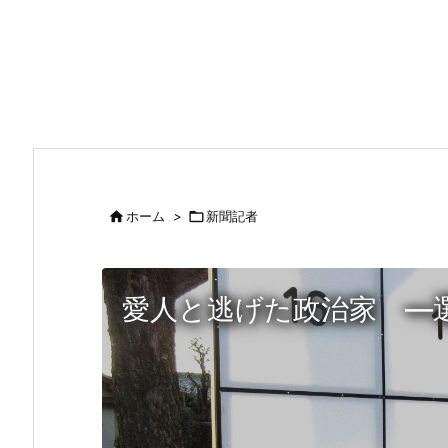

ホーム
>

新聞記者
愛人と逃げた政治家 ―