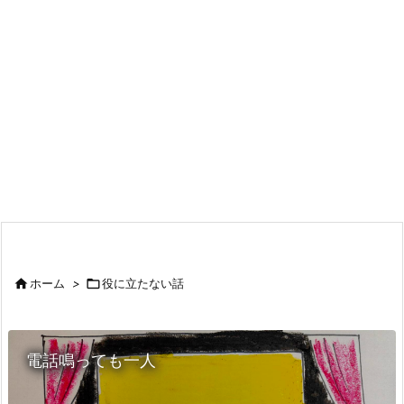

ホーム
>

役に立たない話
電話鳴っても一人