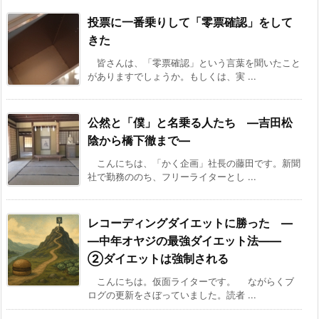
投票に一番乗りして「零票確認」をして
きた
皆さんは、「零票確認」という言葉を聞いたこと
がありますでしょうか。もしくは、実 ...
公然と「僕」と名乗る人たち ―吉田松
陰から橋下徹まで―
こんにちは、「かく企画」社長の藤田です。新聞
社で勤務ののち、フリーライターとし ...
レコーディングダイエットに勝った ―
―中年オヤジの最強ダイエット法――
②ダイエットは強制される
こんにちは。仮面ライターです。 ながらくブ
ログの更新をさぼっていました。読者 ...