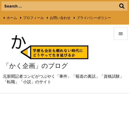
ホーム
プロフィール
お問い合わせ
プライバシーポリシー

ライターさん募集
Twitter
Feedly
RSS


メニュ

「かく企画」のブログ
サイド

元新聞記者コンビがつぶやく「事件」「報道の裏話」「資格試験」
前へ
「転職」「小説」のサイト

次へ

検索