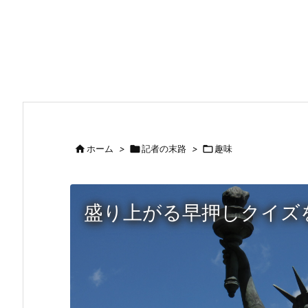

ホーム
>

記者の末路
>

趣味
盛り上がる早押しクイズ